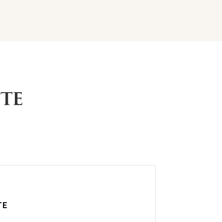
te
te